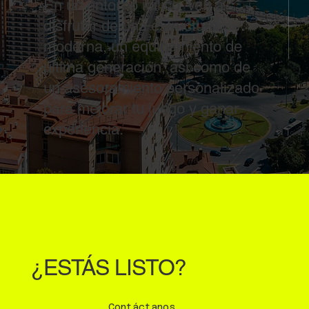
En un entorno idílico, ven a
disfrutar de una estructura
moderna, un equipamiento de
última generación, así como de
un asesoramiento personalizado
para mejorar tu juego y ganar
experiencia.
¿ESTÁS LISTO?
Contáctanos